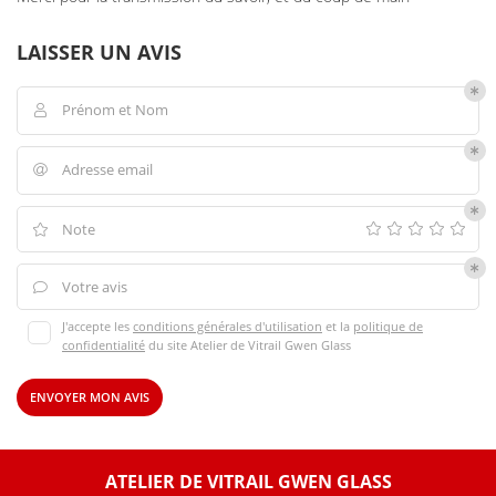
ON ET RESTAURATION
LAISSER UN AVIS
INITIATION
Prénom et Nom

RESTEZ INFO
GALERIE
Adresse email

AVIS
INSCRIPTION NEWSL
Note

ACTUALITÉS
REJOIGNEZ-NO
Votre avis

CONTACT
J'accepte les
conditions générales d'utilisation
et la
politique de
confidentialité
du site
Atelier de Vitrail Gwen Glass
ENVOYER MON AVIS
ATELIER DE VITRAIL GWEN GLASS