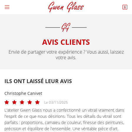


2 Rue de Rostes,
27300 Plasnes
06 85 20 21 38
AVIS CLIENTS
Envie de partager votre expérience ? Vous aussi, laissez
votre avis.
ILS ONT LAISSÉ LEUR AVIS
Adresse email de réception

Christophe Canivet
En cochant cette case, vous consentez à recevoir nos propositions commerciales à
Le 03/11/2025
l'adresse email indiqué ci-dessus. Vous pouvez vous désinscrire à tout moment en
L'atelier Gwen Glass nous a confectionné un vitrail vraiment dans
utilisant
le formulaire de désinscription
.
l'esprit de ce que nous désirions. Tous les détails du vitrail sont
parfaits : proportions, camaïeu de couleur, finesse des peintures,
INSCRIPTION
précision et équilibre de l'ensemble. Une véritable pièce d'art.