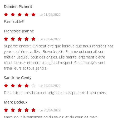
Damien Picherit
Le 21/04/2022
Formidable!!!
Françoise Jeanne
Le 20/04/2022
Superbe endroit. On peut dire que lorsque que nous rentrons nos
yeux sont émerveillés . Bravo à cette Femme qui connaît son
métier jusqu'au bout des ongles. Elle mérite largement d'être
récompenser et notre plus grand respect. Ses employés sont
travailleurs et tous gentils.
Sandrine Genty
Le 20/04/2022
UNE QUESTIO
Des articles très beaux et originaux mais peuetre 1 peu chers
ACCUEIL
Marc Dodeux
06 85 20 21 3
GWENDOLINE
Le 20/04/2022
Merci pour la transmission du savoir, et du coup de main