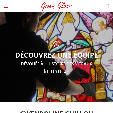


2 Rue de Rostes,
27300 Plasnes
06 85 20 21 38
DÉCOUVREZ UNE ÉQUIPE
DÉVOUÉE À L’HISTOIRE DES VITRAUX
à Plasnes (27)
Adresse email de réception

En cochant cette case, vous consentez à recevoir nos propositions commerciales à
l'adresse email indiqué ci-dessus. Vous pouvez vous désinscrire à tout moment en
utilisant
le formulaire de désinscription
.
INSCRIPTION