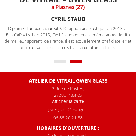
à Plasnes (27)
CYRIL STAUB
Diplômé d'un baccalauréat STG option art plastique en 2013 et
d'un CAP Vitrail en 2015, Cyril Staub obtient la même année le titre
de meilleur apprenti de France. Il est actuellement chef d'atelier et
apporte sa touche de créativité aux futurs édifices.
ATELIER DE VITRAIL GWEN GLASS
2 Rue de Rostes,
27300 Plasnes
Afficher la carte
06 85 20 21 38
HORAIRES D'OUVERTURE :
Du lundi au vendredi :